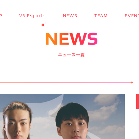
P
V3 Esports
NEWS
TEAM
EVEN
TOP
トップ ＞
V3 Esports
V3 Esportsとは ＞
NEWS
最新ニュース ＞
TEAM
チーム紹介 ＞
EVENT
参加大会情報 ＞
SPONSOR
スポンサー ＞