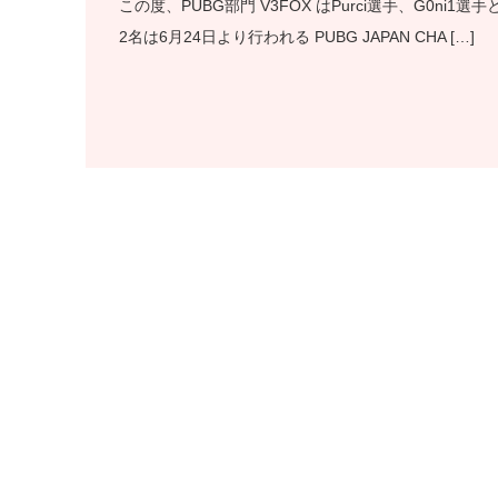
この度、PUBG部門 V3FOX はPurci選手、G0n
2名は6月24日より行われる PUBG JAPAN CHA […]