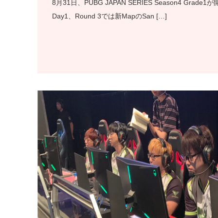
8月31日、PUBG JAPAN SERIES Season4 
Day1、Round 3では新MapのSan […]