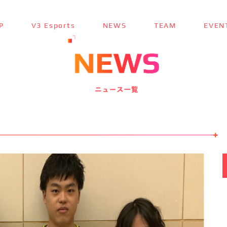
P
V3 Esports
NEWS
TEAM
EVEN
TOP
トップ ＞
V3 Esports
V3 Esportsとは ＞
NEWS
最新ニュース ＞
TEAM
チーム紹介 ＞
EVENT
参加大会情報 ＞
SPONSOR
スポンサー ＞