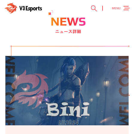
MENU
TOP
トップ ＞
V3 Esports
V3 Esportsとは ＞
NEWS
最新ニュース ＞
TEAM
チーム紹介 ＞
EVENT
参加大会情報 ＞
SPONSOR
スポンサー ＞