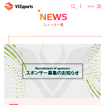
MENU
TOP
トップ ＞
V3 Esports
V3 Esportsとは ＞
NEWS
最新ニュース ＞
TEAM
チーム紹介 ＞
EVENT
参加大会情報 ＞
SPONSOR
スポンサー ＞