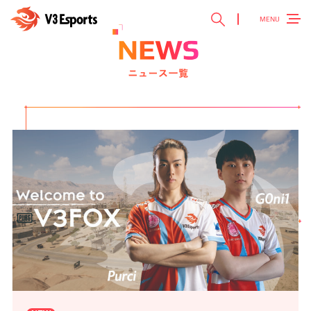
MENU
TOP
トップ ＞
V3 Esports
V3 Esportsとは ＞
NEWS
最新ニュース ＞
TEAM
チーム紹介 ＞
EVENT
参加大会情報 ＞
SPONSOR
スポンサー ＞