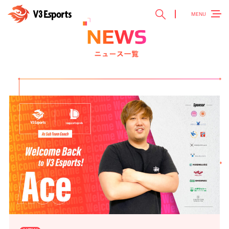
MENU
TOP
トップ ＞
V3 Esports
V3 Esportsとは ＞
NEWS
最新ニュース ＞
TEAM
チーム紹介 ＞
EVENT
参加大会情報 ＞
SPONSOR
スポンサー ＞