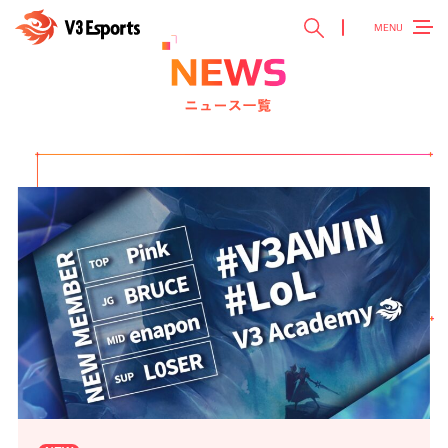
MENU
TOP
トップ ＞
V3 Esports
V3 Esportsとは ＞
NEWS
最新ニュース ＞
TEAM
チーム紹介 ＞
EVENT
参加大会情報 ＞
SPONSOR
スポンサー ＞