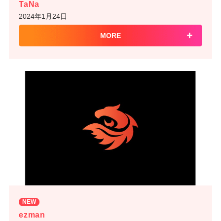
TaNa
2024年1月24日
MORE
NEW
ezman