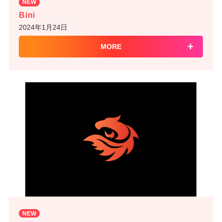
NEW
Bini
2024年1月24日
MORE
NEW