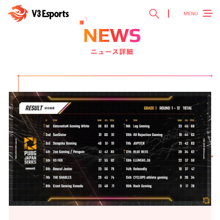
MENU
TOP
トップ ＞
V3 Esports
V3 Esportsとは ＞
NEWS
最新ニュース ＞
TEAM
チーム紹介 ＞
EVENT
参加大会情報 ＞
SPONSOR
スポンサー ＞