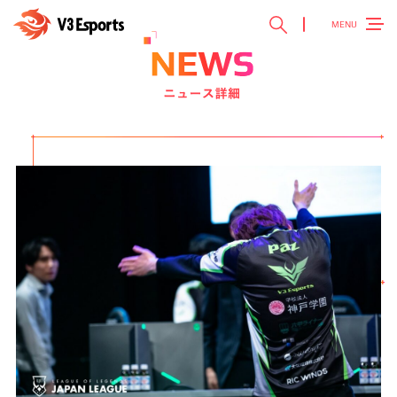
MENU
TOP
トップ ＞
V3 Esports
V3 Esportsとは ＞
NEWS
最新ニュース ＞
TEAM
チーム紹介 ＞
EVENT
参加大会情報 ＞
SPONSOR
スポンサー ＞