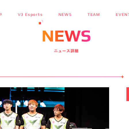
P
V3 Esports
NEWS
TEAM
EVEN
TOP
トップ ＞
V3 Esports
V3 Esportsとは ＞
NEWS
最新ニュース ＞
TEAM
チーム紹介 ＞
EVENT
参加大会情報 ＞
SPONSOR
スポンサー ＞