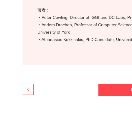
著者：
・Peter Cowling, Director of IGGI and DC Labs, Pro
・Anders Drachen, Professor of Computer Science,
University of York
・Athanasios Kokkinakis, PhD Candidate, Universit
一