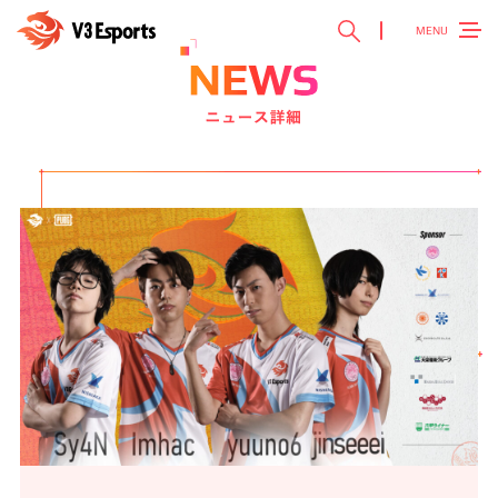
MENU
TOP
トップ ＞
V3 Esports
V3 Esportsとは ＞
NEWS
最新ニュース ＞
TEAM
チーム紹介 ＞
EVENT
参加大会情報 ＞
SPONSOR
スポンサー ＞